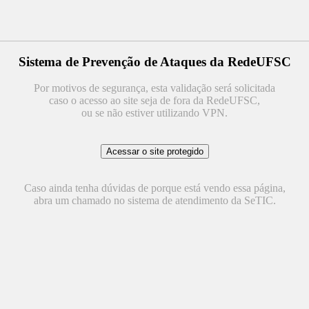
Sistema de Prevenção de Ataques da RedeUFSC
Por motivos de segurança, esta validação será solicitada
caso o acesso ao site seja de fora da RedeUFSC,
ou se não estiver utilizando VPN.
Caso ainda tenha dúvidas de porque está vendo essa página,
abra um chamado no sistema de atendimento da SeTIC.