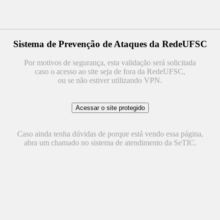
Sistema de Prevenção de Ataques da RedeUFSC
Por motivos de segurança, esta validação será solicitada
caso o acesso ao site seja de fora da RedeUFSC,
ou se não estiver utilizando VPN.
Caso ainda tenha dúvidas de porque está vendo essa página,
abra um chamado no sistema de atendimento da SeTIC.