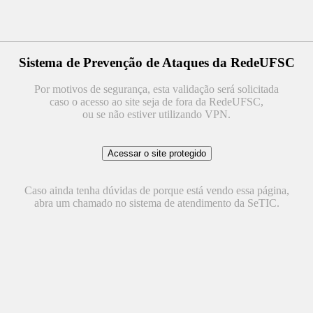
Sistema de Prevenção de Ataques da RedeUFSC
Por motivos de segurança, esta validação será solicitada
caso o acesso ao site seja de fora da RedeUFSC,
ou se não estiver utilizando VPN.
Caso ainda tenha dúvidas de porque está vendo essa página,
abra um chamado no sistema de atendimento da SeTIC.