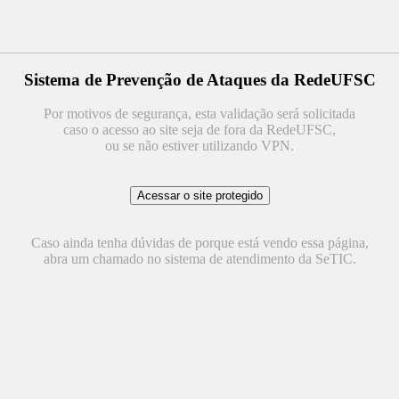
Sistema de Prevenção de Ataques da RedeUFSC
Por motivos de segurança, esta validação será solicitada
caso o acesso ao site seja de fora da RedeUFSC,
ou se não estiver utilizando VPN.
Caso ainda tenha dúvidas de porque está vendo essa página,
abra um chamado no sistema de atendimento da SeTIC.