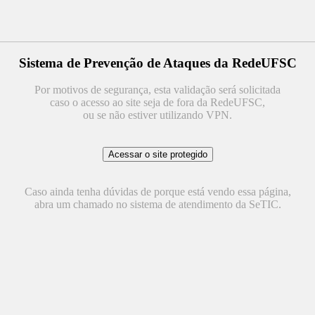
Sistema de Prevenção de Ataques da RedeUFSC
Por motivos de segurança, esta validação será solicitada
caso o acesso ao site seja de fora da RedeUFSC,
ou se não estiver utilizando VPN.
Caso ainda tenha dúvidas de porque está vendo essa página,
abra um chamado no sistema de atendimento da SeTIC.