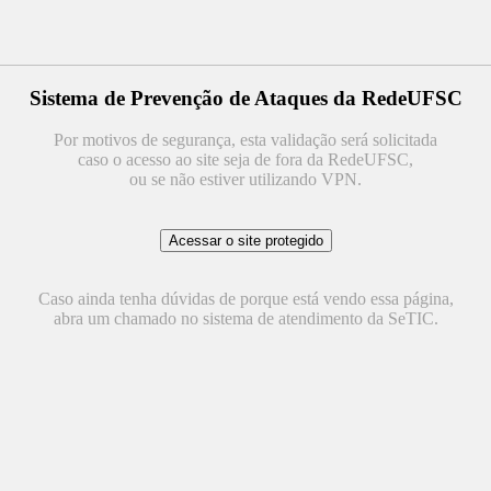
Sistema de Prevenção de Ataques da RedeUFSC
Por motivos de segurança, esta validação será solicitada
caso o acesso ao site seja de fora da RedeUFSC,
ou se não estiver utilizando VPN.
Caso ainda tenha dúvidas de porque está vendo essa página,
abra um chamado no sistema de atendimento da SeTIC.