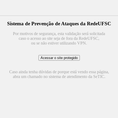
Sistema de Prevenção de Ataques da RedeUFSC
Por motivos de segurança, esta validação será solicitada
caso o acesso ao site seja de fora da RedeUFSC,
ou se não estiver utilizando VPN.
Caso ainda tenha dúvidas de porque está vendo essa página,
abra um chamado no sistema de atendimento da SeTIC.