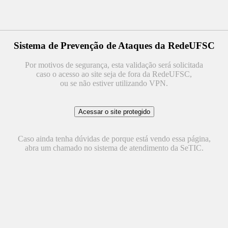
Sistema de Prevenção de Ataques da RedeUFSC
Por motivos de segurança, esta validação será solicitada
caso o acesso ao site seja de fora da RedeUFSC,
ou se não estiver utilizando VPN.
Caso ainda tenha dúvidas de porque está vendo essa página,
abra um chamado no sistema de atendimento da SeTIC.