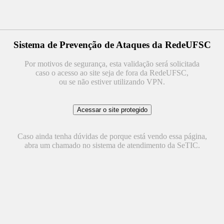
Sistema de Prevenção de Ataques da RedeUFSC
Por motivos de segurança, esta validação será solicitada
caso o acesso ao site seja de fora da RedeUFSC,
ou se não estiver utilizando VPN.
Caso ainda tenha dúvidas de porque está vendo essa página,
abra um chamado no sistema de atendimento da SeTIC.