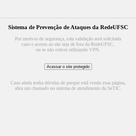
Sistema de Prevenção de Ataques da RedeUFSC
Por motivos de segurança, esta validação será solicitada
caso o acesso ao site seja de fora da RedeUFSC,
ou se não estiver utilizando VPN.
Caso ainda tenha dúvidas de porque está vendo essa página,
abra um chamado no sistema de atendimento da SeTIC.