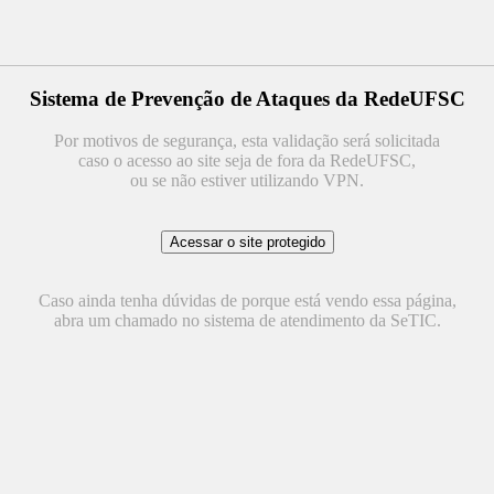
Sistema de Prevenção de Ataques da RedeUFSC
Por motivos de segurança, esta validação será solicitada
caso o acesso ao site seja de fora da RedeUFSC,
ou se não estiver utilizando VPN.
Caso ainda tenha dúvidas de porque está vendo essa página,
abra um chamado no sistema de atendimento da SeTIC.