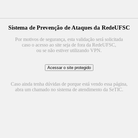
Sistema de Prevenção de Ataques da RedeUFSC
Por motivos de segurança, esta validação será solicitada
caso o acesso ao site seja de fora da RedeUFSC,
ou se não estiver utilizando VPN.
Caso ainda tenha dúvidas de porque está vendo essa página,
abra um chamado no sistema de atendimento da SeTIC.