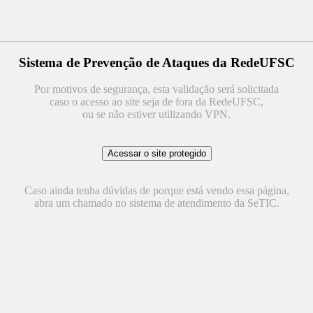
Sistema de Prevenção de Ataques da RedeUFSC
Por motivos de segurança, esta validação será solicitada
caso o acesso ao site seja de fora da RedeUFSC,
ou se não estiver utilizando VPN.
Caso ainda tenha dúvidas de porque está vendo essa página,
abra um chamado no sistema de atendimento da SeTIC.