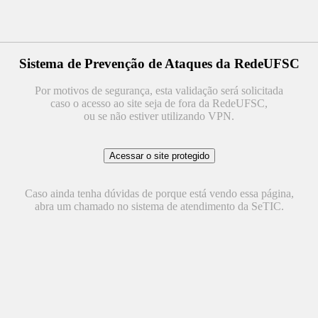
Sistema de Prevenção de Ataques da RedeUFSC
Por motivos de segurança, esta validação será solicitada
caso o acesso ao site seja de fora da RedeUFSC,
ou se não estiver utilizando VPN.
Caso ainda tenha dúvidas de porque está vendo essa página,
abra um chamado no sistema de atendimento da SeTIC.