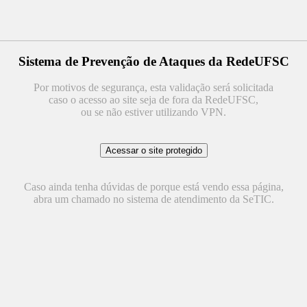
Sistema de Prevenção de Ataques da RedeUFSC
Por motivos de segurança, esta validação será solicitada
caso o acesso ao site seja de fora da RedeUFSC,
ou se não estiver utilizando VPN.
Caso ainda tenha dúvidas de porque está vendo essa página,
abra um chamado no sistema de atendimento da SeTIC.