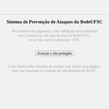
Sistema de Prevenção de Ataques da RedeUFSC
Por motivos de segurança, esta validação será solicitada
caso o acesso ao site seja de fora da RedeUFSC,
ou se não estiver utilizando VPN.
Caso ainda tenha dúvidas de porque está vendo essa página,
abra um chamado no sistema de atendimento da SeTIC.