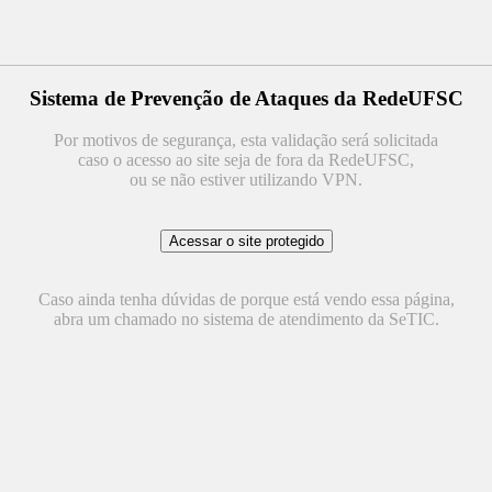
Sistema de Prevenção de Ataques da RedeUFSC
Por motivos de segurança, esta validação será solicitada
caso o acesso ao site seja de fora da RedeUFSC,
ou se não estiver utilizando VPN.
Caso ainda tenha dúvidas de porque está vendo essa página,
abra um chamado no sistema de atendimento da SeTIC.