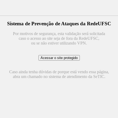
Sistema de Prevenção de Ataques da RedeUFSC
Por motivos de segurança, esta validação será solicitada
caso o acesso ao site seja de fora da RedeUFSC,
ou se não estiver utilizando VPN.
Caso ainda tenha dúvidas de porque está vendo essa página,
abra um chamado no sistema de atendimento da SeTIC.