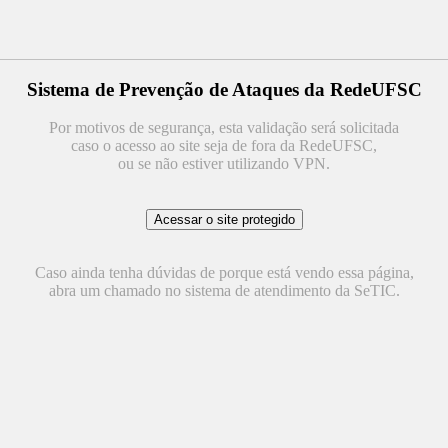
Sistema de Prevenção de Ataques da RedeUFSC
Por motivos de segurança, esta validação será solicitada
caso o acesso ao site seja de fora da RedeUFSC,
ou se não estiver utilizando VPN.
Caso ainda tenha dúvidas de porque está vendo essa página,
abra um chamado no sistema de atendimento da SeTIC.