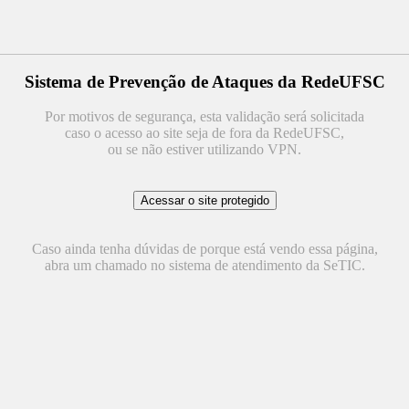
Sistema de Prevenção de Ataques da RedeUFSC
Por motivos de segurança, esta validação será solicitada
caso o acesso ao site seja de fora da RedeUFSC,
ou se não estiver utilizando VPN.
Caso ainda tenha dúvidas de porque está vendo essa página,
abra um chamado no sistema de atendimento da SeTIC.