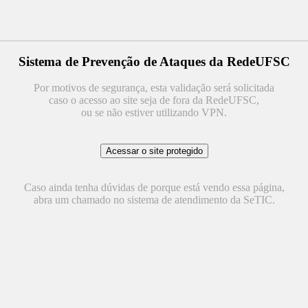
Sistema de Prevenção de Ataques da RedeUFSC
Por motivos de segurança, esta validação será solicitada
caso o acesso ao site seja de fora da RedeUFSC,
ou se não estiver utilizando VPN.
Caso ainda tenha dúvidas de porque está vendo essa página,
abra um chamado no sistema de atendimento da SeTIC.