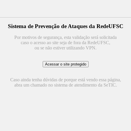
Sistema de Prevenção de Ataques da RedeUFSC
Por motivos de segurança, esta validação será solicitada
caso o acesso ao site seja de fora da RedeUFSC,
ou se não estiver utilizando VPN.
Caso ainda tenha dúvidas de porque está vendo essa página,
abra um chamado no sistema de atendimento da SeTIC.