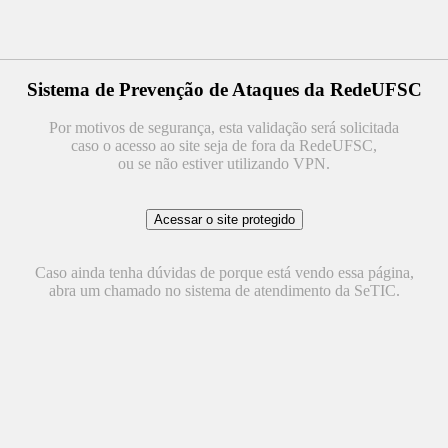
Sistema de Prevenção de Ataques da RedeUFSC
Por motivos de segurança, esta validação será solicitada
caso o acesso ao site seja de fora da RedeUFSC,
ou se não estiver utilizando VPN.
Caso ainda tenha dúvidas de porque está vendo essa página,
abra um chamado no sistema de atendimento da SeTIC.