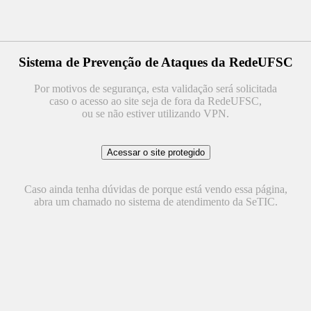
Sistema de Prevenção de Ataques da RedeUFSC
Por motivos de segurança, esta validação será solicitada
caso o acesso ao site seja de fora da RedeUFSC,
ou se não estiver utilizando VPN.
Caso ainda tenha dúvidas de porque está vendo essa página,
abra um chamado no sistema de atendimento da SeTIC.