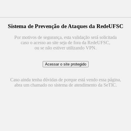
Sistema de Prevenção de Ataques da RedeUFSC
Por motivos de segurança, esta validação será solicitada
caso o acesso ao site seja de fora da RedeUFSC,
ou se não estiver utilizando VPN.
Caso ainda tenha dúvidas de porque está vendo essa página,
abra um chamado no sistema de atendimento da SeTIC.