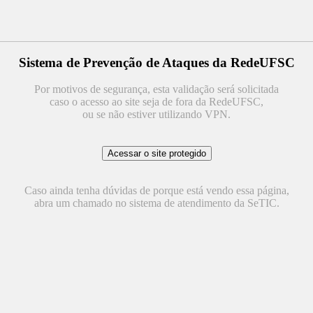
Sistema de Prevenção de Ataques da RedeUFSC
Por motivos de segurança, esta validação será solicitada
caso o acesso ao site seja de fora da RedeUFSC,
ou se não estiver utilizando VPN.
Caso ainda tenha dúvidas de porque está vendo essa página,
abra um chamado no sistema de atendimento da SeTIC.