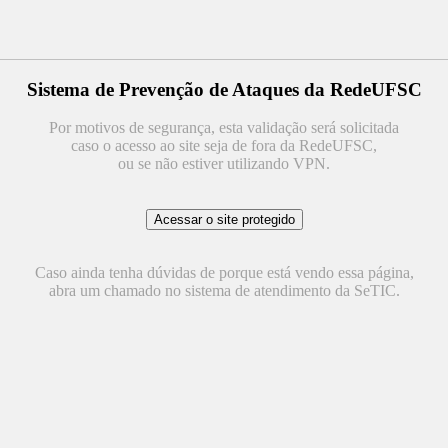
Sistema de Prevenção de Ataques da RedeUFSC
Por motivos de segurança, esta validação será solicitada
caso o acesso ao site seja de fora da RedeUFSC,
ou se não estiver utilizando VPN.
Caso ainda tenha dúvidas de porque está vendo essa página,
abra um chamado no sistema de atendimento da SeTIC.