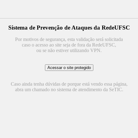
Sistema de Prevenção de Ataques da RedeUFSC
Por motivos de segurança, esta validação será solicitada
caso o acesso ao site seja de fora da RedeUFSC,
ou se não estiver utilizando VPN.
Caso ainda tenha dúvidas de porque está vendo essa página,
abra um chamado no sistema de atendimento da SeTIC.