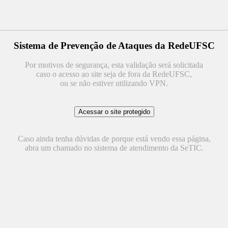
Sistema de Prevenção de Ataques da RedeUFSC
Por motivos de segurança, esta validação será solicitada
caso o acesso ao site seja de fora da RedeUFSC,
ou se não estiver utilizando VPN.
Caso ainda tenha dúvidas de porque está vendo essa página,
abra um chamado no sistema de atendimento da SeTIC.