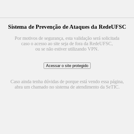
Sistema de Prevenção de Ataques da RedeUFSC
Por motivos de segurança, esta validação será solicitada
caso o acesso ao site seja de fora da RedeUFSC,
ou se não estiver utilizando VPN.
Caso ainda tenha dúvidas de porque está vendo essa página,
abra um chamado no sistema de atendimento da SeTIC.