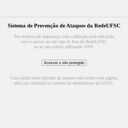
Sistema de Prevenção de Ataques da RedeUFSC
Por motivos de segurança, esta validação será solicitada
caso o acesso ao site seja de fora da RedeUFSC,
ou se não estiver utilizando VPN.
Caso ainda tenha dúvidas de porque está vendo essa página,
abra um chamado no sistema de atendimento da SeTIC.