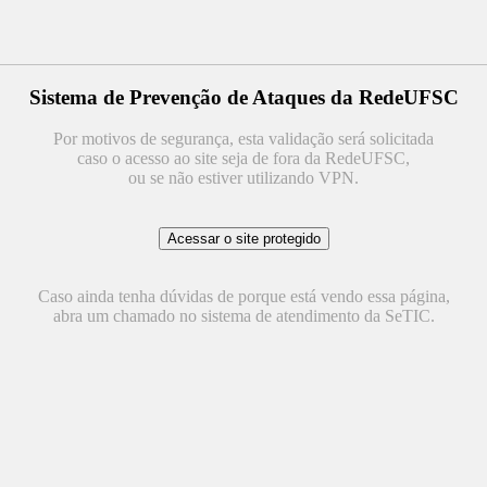
Sistema de Prevenção de Ataques da RedeUFSC
Por motivos de segurança, esta validação será solicitada
caso o acesso ao site seja de fora da RedeUFSC,
ou se não estiver utilizando VPN.
Caso ainda tenha dúvidas de porque está vendo essa página,
abra um chamado no sistema de atendimento da SeTIC.