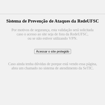
Sistema de Prevenção de Ataques da RedeUFSC
Por motivos de segurança, esta validação será solicitada
caso o acesso ao site seja de fora da RedeUFSC,
ou se não estiver utilizando VPN.
Caso ainda tenha dúvidas de porque está vendo essa página,
abra um chamado no sistema de atendimento da SeTIC.