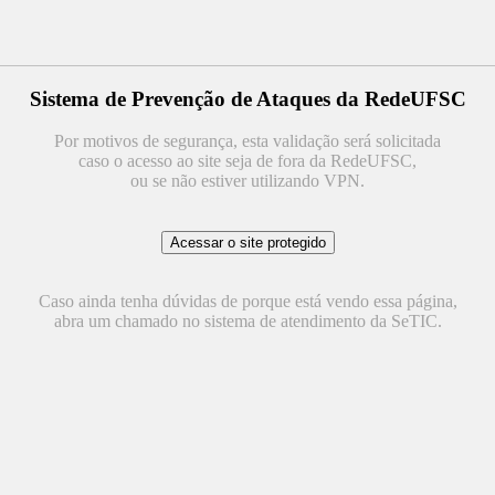
Sistema de Prevenção de Ataques da RedeUFSC
Por motivos de segurança, esta validação será solicitada
caso o acesso ao site seja de fora da RedeUFSC,
ou se não estiver utilizando VPN.
Caso ainda tenha dúvidas de porque está vendo essa página,
abra um chamado no sistema de atendimento da SeTIC.