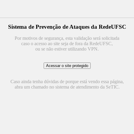
Sistema de Prevenção de Ataques da RedeUFSC
Por motivos de segurança, esta validação será solicitada
caso o acesso ao site seja de fora da RedeUFSC,
ou se não estiver utilizando VPN.
Caso ainda tenha dúvidas de porque está vendo essa página,
abra um chamado no sistema de atendimento da SeTIC.