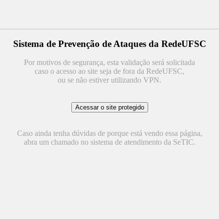
Sistema de Prevenção de Ataques da RedeUFSC
Por motivos de segurança, esta validação será solicitada
caso o acesso ao site seja de fora da RedeUFSC,
ou se não estiver utilizando VPN.
Caso ainda tenha dúvidas de porque está vendo essa página,
abra um chamado no sistema de atendimento da SeTIC.