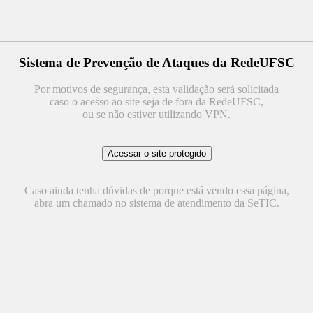
Sistema de Prevenção de Ataques da RedeUFSC
Por motivos de segurança, esta validação será solicitada
caso o acesso ao site seja de fora da RedeUFSC,
ou se não estiver utilizando VPN.
Caso ainda tenha dúvidas de porque está vendo essa página,
abra um chamado no sistema de atendimento da SeTIC.