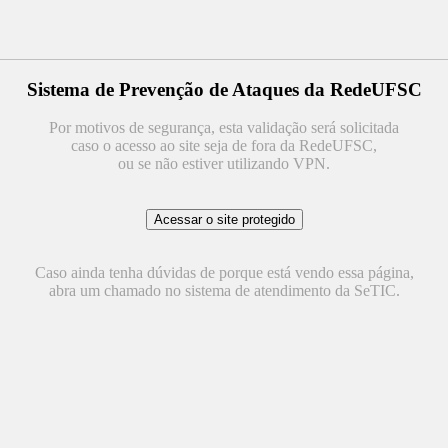
Sistema de Prevenção de Ataques da RedeUFSC
Por motivos de segurança, esta validação será solicitada
caso o acesso ao site seja de fora da RedeUFSC,
ou se não estiver utilizando VPN.
Caso ainda tenha dúvidas de porque está vendo essa página,
abra um chamado no sistema de atendimento da SeTIC.