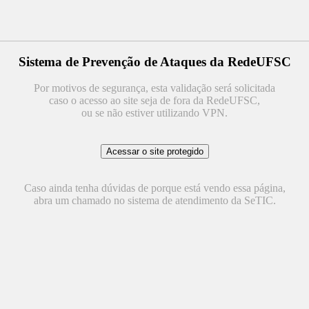
Sistema de Prevenção de Ataques da RedeUFSC
Por motivos de segurança, esta validação será solicitada
caso o acesso ao site seja de fora da RedeUFSC,
ou se não estiver utilizando VPN.
Caso ainda tenha dúvidas de porque está vendo essa página,
abra um chamado no sistema de atendimento da SeTIC.