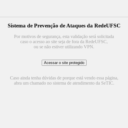
Sistema de Prevenção de Ataques da RedeUFSC
Por motivos de segurança, esta validação será solicitada
caso o acesso ao site seja de fora da RedeUFSC,
ou se não estiver utilizando VPN.
Caso ainda tenha dúvidas de porque está vendo essa página,
abra um chamado no sistema de atendimento da SeTIC.