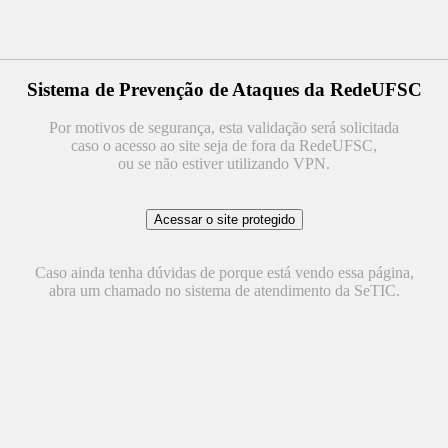
Sistema de Prevenção de Ataques da RedeUFSC
Por motivos de segurança, esta validação será solicitada
caso o acesso ao site seja de fora da RedeUFSC,
ou se não estiver utilizando VPN.
Caso ainda tenha dúvidas de porque está vendo essa página,
abra um chamado no sistema de atendimento da SeTIC.