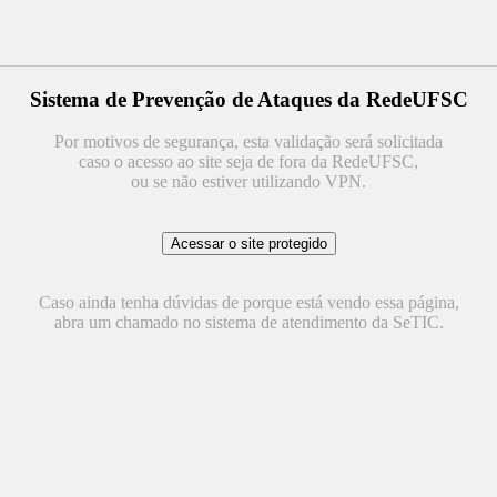
Sistema de Prevenção de Ataques da RedeUFSC
Por motivos de segurança, esta validação será solicitada
caso o acesso ao site seja de fora da RedeUFSC,
ou se não estiver utilizando VPN.
Caso ainda tenha dúvidas de porque está vendo essa página,
abra um chamado no sistema de atendimento da SeTIC.