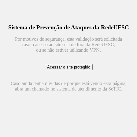
Sistema de Prevenção de Ataques da RedeUFSC
Por motivos de segurança, esta validação será solicitada
caso o acesso ao site seja de fora da RedeUFSC,
ou se não estiver utilizando VPN.
Caso ainda tenha dúvidas de porque está vendo essa página,
abra um chamado no sistema de atendimento da SeTIC.