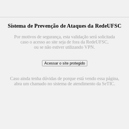
Sistema de Prevenção de Ataques da RedeUFSC
Por motivos de segurança, esta validação será solicitada
caso o acesso ao site seja de fora da RedeUFSC,
ou se não estiver utilizando VPN.
Caso ainda tenha dúvidas de porque está vendo essa página,
abra um chamado no sistema de atendimento da SeTIC.