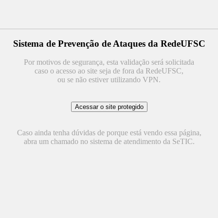
Sistema de Prevenção de Ataques da RedeUFSC
Por motivos de segurança, esta validação será solicitada
caso o acesso ao site seja de fora da RedeUFSC,
ou se não estiver utilizando VPN.
Caso ainda tenha dúvidas de porque está vendo essa página,
abra um chamado no sistema de atendimento da SeTIC.