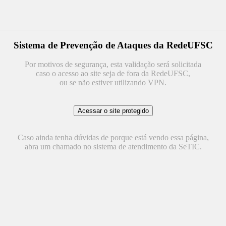
Sistema de Prevenção de Ataques da RedeUFSC
Por motivos de segurança, esta validação será solicitada
caso o acesso ao site seja de fora da RedeUFSC,
ou se não estiver utilizando VPN.
Caso ainda tenha dúvidas de porque está vendo essa página,
abra um chamado no sistema de atendimento da SeTIC.