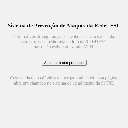
Sistema de Prevenção de Ataques da RedeUFSC
Por motivos de segurança, esta validação será solicitada
caso o acesso ao site seja de fora da RedeUFSC,
ou se não estiver utilizando VPN.
Caso ainda tenha dúvidas de porque está vendo essa página,
abra um chamado no sistema de atendimento da SeTIC.