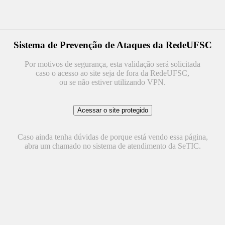
Sistema de Prevenção de Ataques da RedeUFSC
Por motivos de segurança, esta validação será solicitada
caso o acesso ao site seja de fora da RedeUFSC,
ou se não estiver utilizando VPN.
Caso ainda tenha dúvidas de porque está vendo essa página,
abra um chamado no sistema de atendimento da SeTIC.