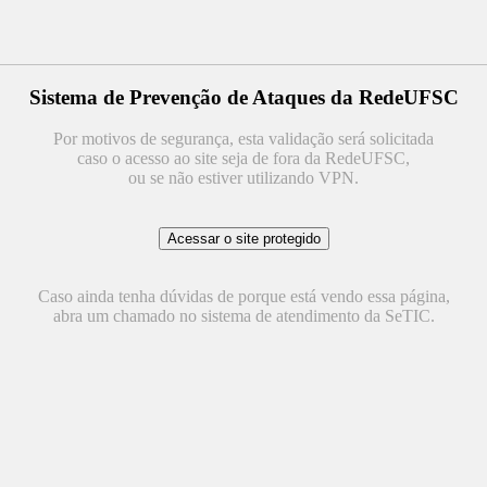
Sistema de Prevenção de Ataques da RedeUFSC
Por motivos de segurança, esta validação será solicitada
caso o acesso ao site seja de fora da RedeUFSC,
ou se não estiver utilizando VPN.
Caso ainda tenha dúvidas de porque está vendo essa página,
abra um chamado no sistema de atendimento da SeTIC.