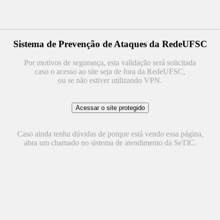
Sistema de Prevenção de Ataques da RedeUFSC
Por motivos de segurança, esta validação será solicitada
caso o acesso ao site seja de fora da RedeUFSC,
ou se não estiver utilizando VPN.
Caso ainda tenha dúvidas de porque está vendo essa página,
abra um chamado no sistema de atendimento da SeTIC.